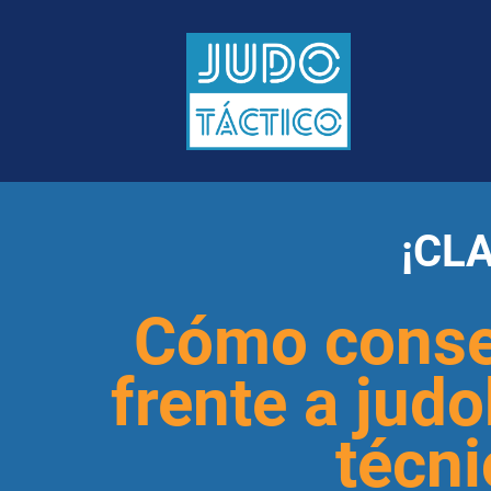
¡CL
Cómo conseg
frente a judo
técni