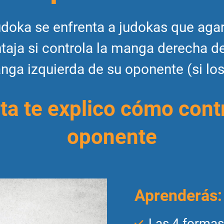
doka se enfrenta a judokas que agarra
taja si controla la manga derecha d
anga izquierda de su oponente (si lo
ita te explico cómo cont
oponente
Aprenderás:
Las 4 formas 