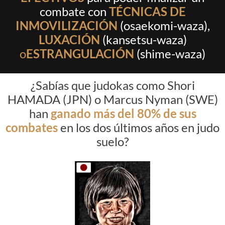
combate con
TÉCNICAS DE
INMOVILIZACIÓN
(osaekomi-waza),
LUXACIÓN
(kansetsu-waza)
o
ESTRANGULACIÓN
(shime-waza)
¿Sabías que judokas como Shori
HAMADA (JPN) o Marcus Nyman (SWE)
han
ganado más del 80% de sus
combates
en los dos últimos años en judo
suelo?